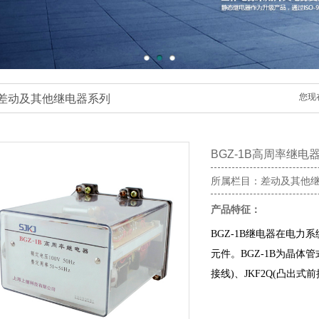
差动及其他继电器系列
您现
BGZ-1B高周率继电
所属栏目：差动及其他
产品特征：
BGZ-1B继电器在电
元件。BGZ-1B为晶体管
接线)、JKF2Q(凸出式