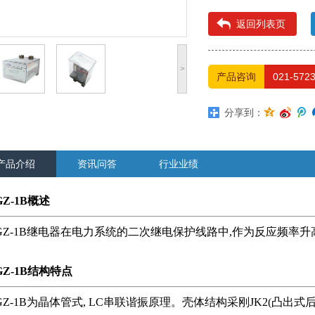
返回列表页
>
产品咨询
021-572
分享到：
产品介绍
资讯问答
行业业绩
GZ-1B概述
GZ-1B继电器在电力系统的二次继电保护线路中,作为反应频率
GZ-1B结构特点
GZ-1B为晶体管式, LC串联谐振原理。壳体结构采刚JK2(凸出式后