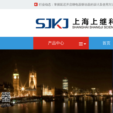
行业动态：
异步电动机速度继电器反接制动控制电路
深度解析继电器的原理与应用
继电器触点的认识和理解
固态继电器的选用以及固态继电器使用的注
启动继电器的作用_电磁继电器工作原理
产品中心
首页
如何检测固态继电器的接触电阻和工作电压
接地继电器的原理是什么？用途有哪些？
带继电器的过压保护器电路原理图
电压继电器在电路中起什么作用？
中间继电器在使用过程中有哪些用途
配电柜型号大全及配电柜配电柜型号标示说
什么是智能配电柜，它的优点都有哪些