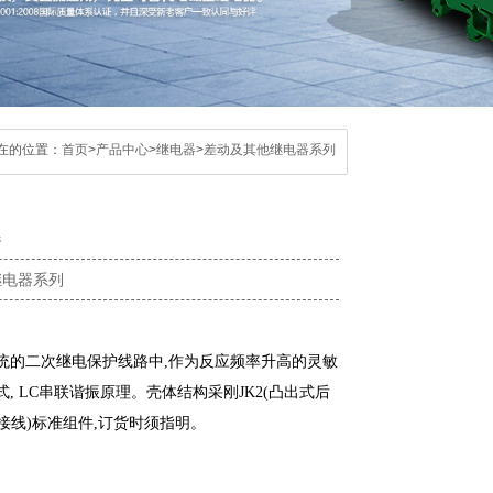
在的位置：
首页
>
产品中心
>
继电器
>
差动及其他继电器系列
器
继电器系列
力系统的二次继电保护线路中,作为反应频率升高的灵敏
式, LC串联谐振原理。壳体结构采刚JK2(凸出式后
前接线)标准组件,订货时须指明。