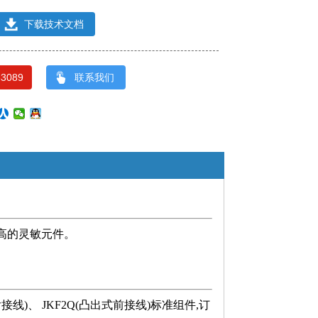
下载技术文档
33089
联系我们
升高的灵敏元件。
接线)、 JKF2Q(凸出式前接线)标准组件,订